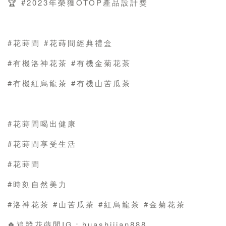
🏆 #2023年榮獲OTOP產品設計獎
#花蒔間 #花蒔間經典禮盒
#有機洛神花茶 #有機金菊花茶
#有機紅烏龍茶 #有機山苦瓜茶
#花蒔間喝出健康
#花蒔間享受生活
#花蒔間
#時刻自然美力
#洛神花茶 #山苦瓜茶 #紅烏龍茶 #金菊花茶
🍀追蹤花蒔間IG：huashijian888