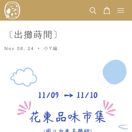
〔出攤蒔間〕
•
小Y編
Nov 08, 24