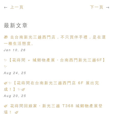
←
上一頁
下一頁
→
最新文章
🎁 去台南新光三越西門店，不只買伴手禮，是在選
一種生活態度。
Jan 10, 26
✨【花蒔間 × 城鄉物產展・台南西門新光三越6F】
✨
Aug 24, 25
🌿✨【花蒔間在台南新光三越西門店 6F 展出完
成！】✨🌿
Aug 20, 25
🌿 花蒔間回娘家・新光三越 T368 城鄉物產展登
場！ 🌿