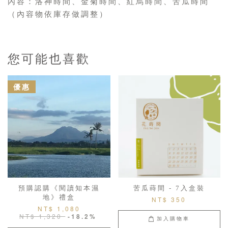
內容：洛神蒔間、金菊蒔間、紅烏蒔間、苦瓜蒔間
（內容物依庫存做調整）
您可能也喜歡
優惠
預購認購《閱讀知本濕
苦瓜蒔間 - 7入盒裝
地》禮盒
NT$ 350
NT$ 1,080
NT$ 1,320
-18.2%
加入購物車