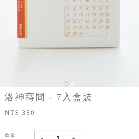
洛神蒔間 - 7入盒裝
NT$ 350
數量
-
+