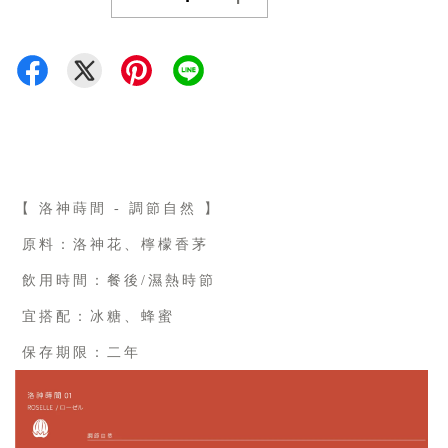
【 洛神蒔間 - 調節自然 】
原料：洛神花、檸檬香茅
飲用時間：餐後/濕熱時節
宜搭配：冰糖、蜂蜜
保存期限：二年