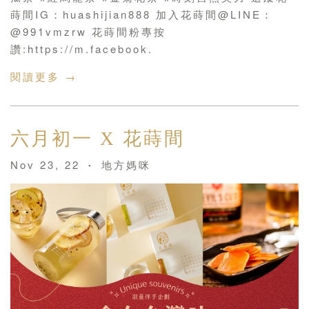
蒔間IG：huashijian888 加入花蒔間@LINE：
@991vmzrw 花蒔間粉專按
讚:https://m.facebook.
閱讀更多 →
六月初一 X 花蒔間
Nov 23, 22
地方媽咪
•