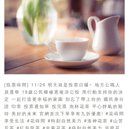
[投票蒔間] 11/26 明天就是投票日囉~ 地方公職人
員選舉 18歲公民權修憲複決公投 用行動支持你的決
定 一起打造更幸褔的家園 別忘了帶上你的 國民身分
證 印章 投票通知單 投完票 泡杯花茶 平心靜氣的期
待 美好的未來 官網首次下單享有九折優惠! #花蒔間
享受生活 #花蒔間 #時刻自然美力 #洛神花茶 #山苦
瓜茶 #紅烏龍茶 #金菊花茶 #蒔刻自然美力 追蹤花