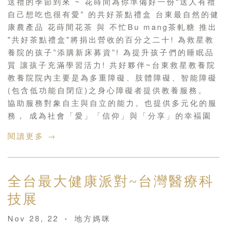
送禮的季節到來 ~ 花蒔間為你準備好一份“送人有禮
自己想吃也很有愛” 的共好茶點禮盒 台東最自然的健
康農產品 花蒔間花茶 與 不忙Bu mang茶軋糖 推出
"共好茶點禮盒"將捐出營收的百分之二十! 為救星教
養院的孩子”添購新床募資”! 為提升孩子們的睡眠品
質 讓孩子充滿學習活力! 共好夥伴~台東救星教養院
教養院院內主要是為多重障礙、肢體障礙、智能障礙
(包含低功能自閉症)之身心障礙者提供教養服務。
協助服務對象自主與自立的能力。也提供多元化的服
務， 成為社會「愛」「信仰」與「分享」的幸褔園
閱讀更多 →
全台最大健康派對~台灣醫療科
技展
Nov 28, 22
地方媽咪
•