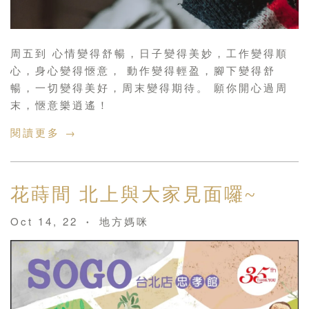
周五到 心情變得舒暢，日子變得美妙，工作變得順
心，身心變得愜意， 動作變得輕盈，腳下變得舒
暢，一切變得美好，周末變得期待。 願你開心過周
末，愜意樂逍遙！
閱讀更多 →
花蒔間 北上與大家見面囉~
Oct 14, 22
地方媽咪
•