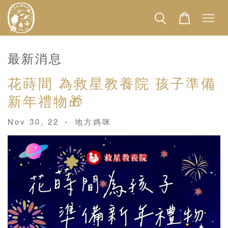
最新消息
花蒔間 為救星教養院 孩子準備
新年禮物🎁
Nov 30, 22
地方媽咪
•