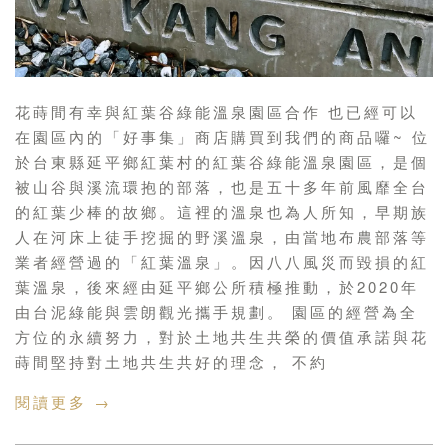
花蒔間有幸與紅葉谷綠能溫泉園區合作 也已經可以
在園區內的「好事集」商店購買到我們的商品囉~ 位
於台東縣延平鄉紅葉村的紅葉谷綠能溫泉園區，是個
被山谷與溪流環抱的部落，也是五十多年前風靡全台
的紅葉少棒的故鄉。這裡的溫泉也為人所知，早期族
人在河床上徒手挖掘的野溪溫泉，由當地布農部落等
業者經營過的「紅葉溫泉」。因八八風災而毀損的紅
葉溫泉，後來經由延平鄉公所積極推動，於2020年
由台泥綠能與雲朗觀光攜手規劃。 園區的經營為全
方位的永續努力，對於土地共生共榮的價值承諾與花
蒔間堅持對土地共生共好的理念， 不約
閱讀更多 →