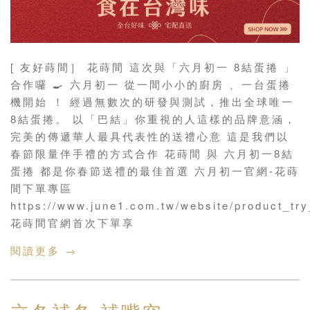
[ 友好蒔間］ 花蒔間 這次與「六月初一 8結蛋捲 」
合作囉 🍳 六月初一 從一間小小的廚房 、一台蛋捲
機開始 ！ 經過無數次的研發與測試，推出全球唯一
8結蛋捲。 以「巴結」你重視的人這樣的品牌意涵，
完美的傳遞華人最具代表性的送禮心意 這是我們以
春節限量伴手禮的方式合作 花蒔間 與 六月初一8結
蛋捲 都是你春節送禮的最佳首選 六月初一官網-花蒔
間下單專區
https://www.june1.com.tw/website/product_try_
花蒔間官網首次下單享
閱讀更多 →