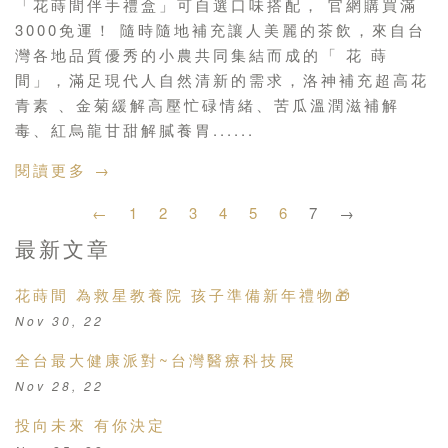
「花蒔間伴手禮盒」可自選口味搭配， 官網購買滿
3000免運！ 隨時隨地補充讓人美麗的茶飲，來自台
灣各地品質優秀的小農共同集結而成的「 花 蒔
間」，滿足現代人自然清新的需求，洛神補充超高花
青素 、金菊緩解高壓忙碌情緒、苦瓜溫潤滋補解
毒、紅烏龍甘甜解膩養胃......
閱讀更多 →
←
1
2
3
4
5
6
7
→
最新文章
花蒔間 為救星教養院 孩子準備新年禮物🎁
Nov 30, 22
全台最大健康派對~台灣醫療科技展
Nov 28, 22
投向未來 有你決定