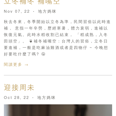
立冬補冬 補嘴空
Nov 07, 22
地方媽咪
•
秋去冬來，冬季開始以立冬為準，民間習俗以此時進
補， 意指一年辛勞，歷經寒暑，體力衰弱，進補以
恢復元氣。此時水稻收割已結束， 「稻成熟，入冬
田頭空」。 🍵補冬補嘴空：台灣人的習俗，立冬日
要進補，一般是吃麻油雞酒或者是四物仔 ~ 今晚想
好要吃什麼了嗎? 🤤
閱讀更多 →
迎接周未
Oct 28, 22
地方媽咪
•