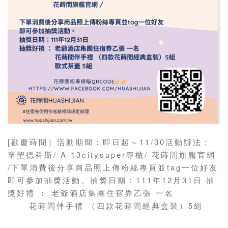
[歡慶蒔間］活動期間：即日起～11/30活動辦法：
至聖德科斯/ A 13citysuper專櫃/ 花蒔間旗艦官網
/下單消費後分享商品照上傳粉絲專頁並tag一位好友
即可參加抽獎活動。抽獎日期：111年12月31日 抽
獎好禮 ： 老爺酒店集團住宿券乙張 一名
花蒔間伴手禮 （四款花蒔間經典盒裝）5組