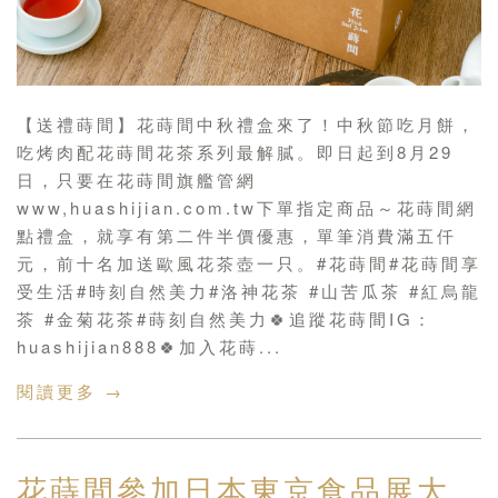
【送禮蒔間】花蒔間中秋禮盒來了！中秋節吃月餅，
吃烤肉配花蒔間花茶系列最解膩。即日起到8月29
日，只要在花蒔間旗艦管網
www,huashijian.com.tw下單指定商品～花蒔間網
點禮盒，就享有第二件半價優惠，單筆消費滿五仟
元，前十名加送歐風花茶壺一只。#花蒔間#花蒔間享
受生活#時刻自然美力#洛神花茶 #山苦瓜茶 #紅烏龍
茶 #金菊花茶#蒔刻自然美力🍀追蹤花蒔間IG：
huashijian888🍀加入花蒔...
閱讀更多 →
花蒔間參加日本東京食品展大