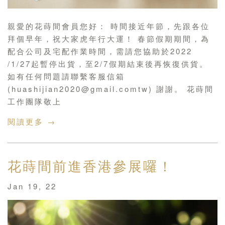
親愛的花蒔間會員您好： 時間接近年節，先跟各位
拜個早年，祝大家虎年行大運！ 春節假期期間，為
配合公司及宅配作業時間，需請您協助於2022
/1/27起暫停出貨，至2/7假期結束後再恢復供貨。
如有任何問題請聯繫客服信箱
(huashijian2020@gmail.comtw) 謝謝。 花蒔間
工作團隊敬上
閱讀更多 →
花蒔間前進香港參展囉！
Jan 19, 22