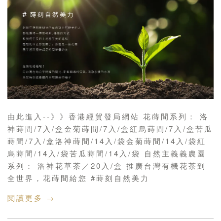
由此進入--》》香港經貿發局網站 花蒔間系列： 洛
神蒔間/7入/盒金菊蒔間/7入/盒紅烏蒔間/7入/盒苦瓜
蒔間/7入/盒洛神蒔間/14入/袋金菊蒔間/14入/袋紅
烏蒔間/14入/袋苦瓜蒔間/14入/袋 自然主義義農園
系列： 洛神花草茶／20入/盒 推廣台灣有機花茶到
全世界，花蒔間給您 #蒔刻自然美力
閱讀更多 →