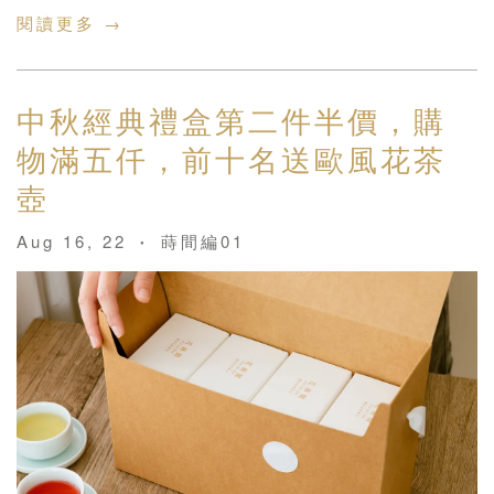
閱讀更多 →
中秋經典禮盒第二件半價，購
物滿五仟，前十名送歐風花茶
壺
Aug 16, 22
蒔間編01
•