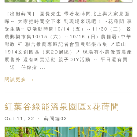
［出攤蒔間］ 園長先生 帶著花蒔間北上與大家見面
囉～ 大家把時間空下來 到現場來玩吧！ ~花蒔間 享
受生活~ ⏰活動時間10/14（五）～11/30（三） 🎡
農郵樂市集10/15（六）～10/16（日) 農糧署x中華
郵政 📮 聯合推薦專區記者會暨農郵樂市集 📍華山
1914文創園區（東2D展區）📍 現場有小農優質農產
展售外 還有叫賣活動 親子DIY活動 ～ 平日還有買
一送一任你搶 ...
閱讀更多 →
紅葉谷綠能溫泉園區x花蒔間
Oct 11, 22
蒔間編02
•