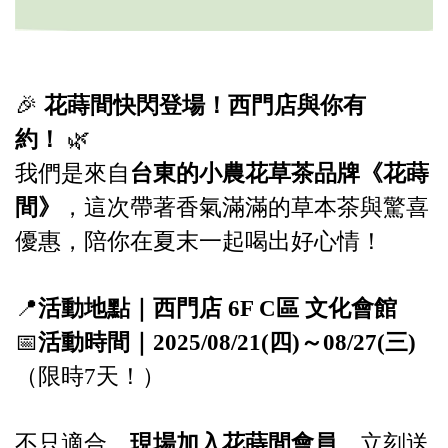
🎉
花蒔間快閃登場！西門店與你有
約！
🌿
我們是來自
台東的小農花草茶品牌《花蒔
間》
，這次帶著香氣滿滿的草本茶與驚喜
優惠，陪你在夏末一起喝出好心情！
📍
活動地點｜西門店 6F C區 文化會館
📅
活動時間｜2025/08/21(四)～08/27(三)
（限時7天！）
不只適合，
現場加入花蒔間會員
，立刻送