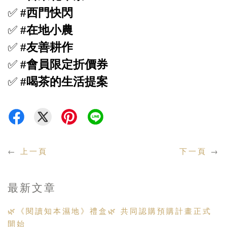
✅
#西門快閃
✅
#在地小農
✅
#友善耕作
✅
#會員限定折價券
✅
#喝茶的生活提案
←
上一頁
下一頁
→
最新文章
🌿《閱讀知本濕地》禮盒🌿 共同認購預購計畫正式
開始