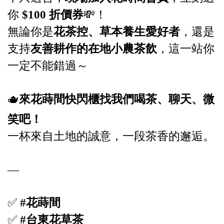
你
$100 折價券
💸！
無論你是
花茶控、草本養生愛好者
，還是
支持
友善耕作的在地小農茶飲
，這一站你
一定不能錯過～
🫖
來花蒔間快閃櫃找我們喝茶、聊天、微
笑吧！
一杯來自土地的誠意，一段茶香的邂逅。
—
✅
#花蒔間
✅
#台東花草茶