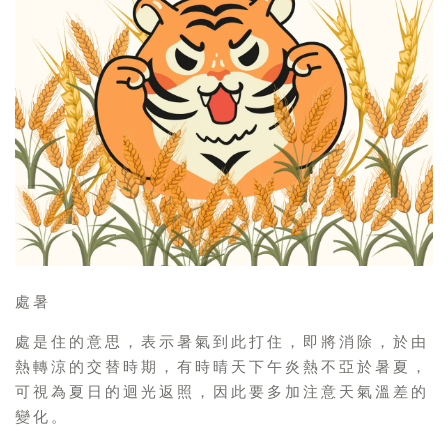
處暑
處是住的意思，表示暑氣到此打住，即將消除，於由
熱轉涼的交替時期，有時晴天下午炎熱不亞於暑夏，
可視為夏日的迴光返照，因此要多加注意天氣溫差的
變化。