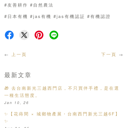
#友善耕作 #自然農法
#日本有機 #jas有機 #jas有機認証 #有機認證
←
上一頁
下一頁
→
最新文章
🎁 去台南新光三越西門店，不只買伴手禮，是在選
一種生活態度。
Jan 10, 26
✨【花蒔間 × 城鄉物產展・台南西門新光三越6F】
✨