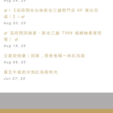
Aug 24, 25
🌿✨【花蒔間在台南新光三越西門店 6F 展出完
成！】✨🌿
Aug 20, 25
🌿 花蒔間回娘家・新光三越 T368 城鄉物產展登
場！ 🌿
Aug 18, 25
父親節快樂｜回家，陪爸爸喝一杯紅烏龍
Aug 08, 25
週五午後的冷泡紅烏龍時光
Jun 27, 25