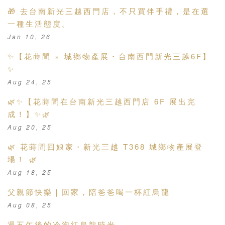
🎁 去台南新光三越西門店，不只買伴手禮，是在選
一種生活態度。
Jan 10, 26
✨【花蒔間 × 城鄉物產展・台南西門新光三越6F】
✨
Aug 24, 25
🌿✨【花蒔間在台南新光三越西門店 6F 展出完
成！】✨🌿
Aug 20, 25
🌿 花蒔間回娘家・新光三越 T368 城鄉物產展登
場！ 🌿
Aug 18, 25
父親節快樂｜回家，陪爸爸喝一杯紅烏龍
Aug 08, 25
週五午後的冷泡紅烏龍時光