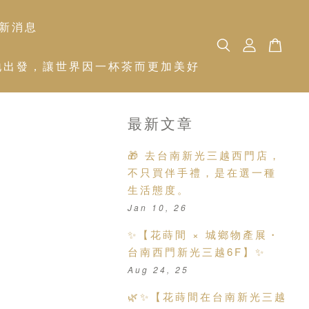
新消息
 從土地出發，讓世界因一杯茶而更加美好
最新文章
🎁 去台南新光三越西門店，
不只買伴手禮，是在選一種
生活態度。
Jan 10, 26
✨【花蒔間 × 城鄉物產展・
台南西門新光三越6F】✨
Aug 24, 25
🌿✨【花蒔間在台南新光三越