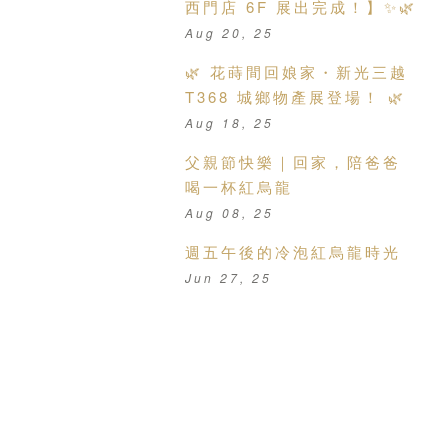
西門店 6F 展出完成！】✨🌿
Aug 20, 25
🌿 花蒔間回娘家・新光三越
T368 城鄉物產展登場！ 🌿
Aug 18, 25
父親節快樂｜回家，陪爸爸
喝一杯紅烏龍
Aug 08, 25
週五午後的冷泡紅烏龍時光
Jun 27, 25