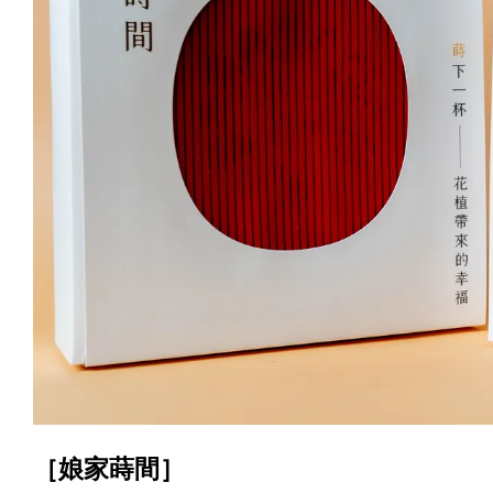
［娘家蒔間］