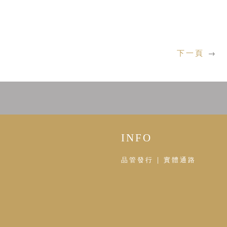
下一頁
→
INFO
品管發行 | 實體通路