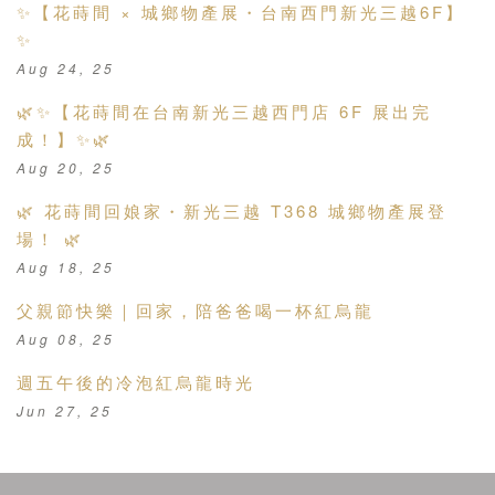
✨【花蒔間 × 城鄉物產展・台南西門新光三越6F】
✨
Aug 24, 25
🌿✨【花蒔間在台南新光三越西門店 6F 展出完
成！】✨🌿
Aug 20, 25
🌿 花蒔間回娘家・新光三越 T368 城鄉物產展登
場！ 🌿
Aug 18, 25
父親節快樂｜回家，陪爸爸喝一杯紅烏龍
Aug 08, 25
週五午後的冷泡紅烏龍時光
Jun 27, 25