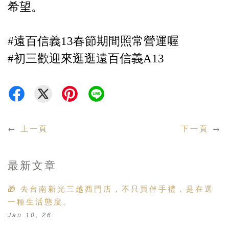
希望。
#遠百信義13春節期間照常營運喔
#初三歡迎來逛逛遠百信義A13
←
上一頁
下一頁
→
最新文章
🎁 去台南新光三越西門店，不只買伴手禮，是在選
一種生活態度。
Jan 10, 26